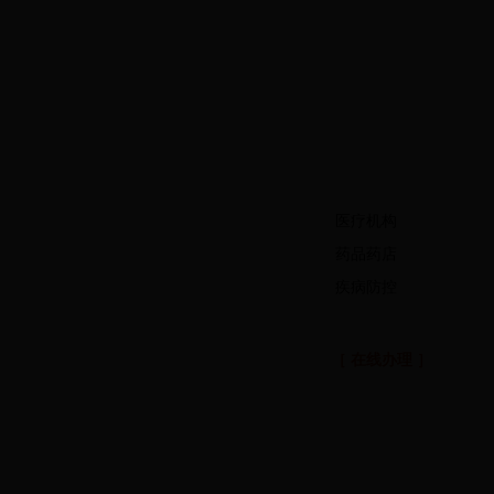
医疗机构
药品药店
疾病防控
［ 在线办理 ］