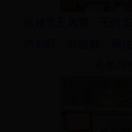
区领导王风雷、王向
卢剑旺、郑德俊、周
论学习