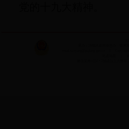
党的十九大精神。
主
承办：浔阳区政府信息办 技术支持：
email:xunyang@jiujiang.gov.cn ｜ Copyri
站点地图
｜
建议采用1024＊768或以上分辨