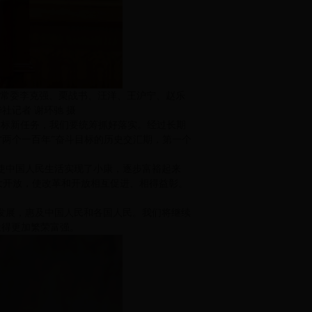
局常委李克强、栗战书、汪洋、王沪宁、赵乐
社记者 谢环驰 摄
标新任务，我们要统筹抓好落实。经过长期
“两个一百年”奋斗目标的历史交汇期，第一个
放使中国人民生活实现了小康，逐步富裕起来
大开放，使改革和开放相互促进、相得益彰。
发展，惠及中国人民和各国人民。我们将继续
设得更加繁荣富强。