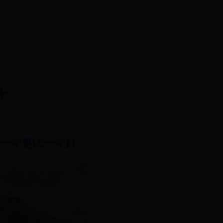
会一年更比一年好