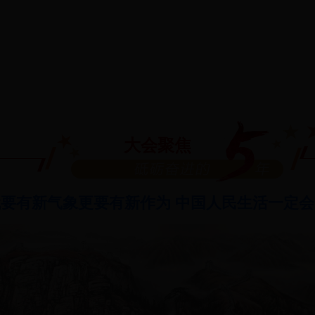
大会聚焦
要有新气象更要有新作为 中国人民生活一定