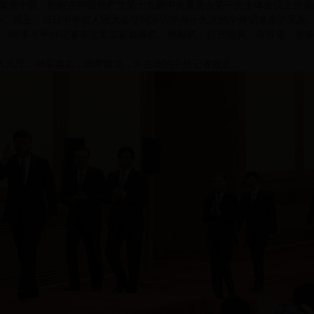
次聚焦中国，刚刚在中国共产党第十九届中央委员会第一次全体会议上当选
、韩正，25日中午在人民大会堂同采访中共十九大的中外记者亲切见面
00多名中外记者在这里架起摄像机、照相机，打开电脑、录音笔，准备
入大厅，神采奕奕，面带微笑，向在场的中外记者致意。