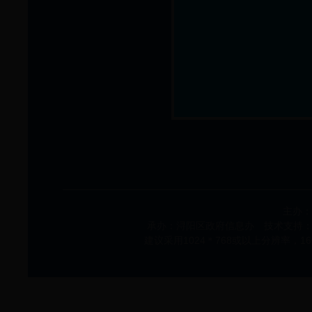
主办：
承办：浔阳区政府信息办 技术支持：浔阳
建议采用1024＊768或以上分辨率，1