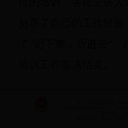
位的培训，各位主讲人
分享了自己的工作经验
了“记下来，听进去”
培训工作圆满结束。
主
承办：浔阳区政府信息办 技术支持：
email:xunyang@jiujiang.gov.cn ｜ Copyri
站点地图
｜
建议采用1024＊768或以上分辨