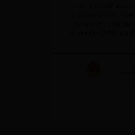
会上，街道分管领导首先对他们
容、职能等进行了介绍，希望他
对今后的工作，分管领导提出了
职，热情服务社区居民；四是强
承
email:xuny
建