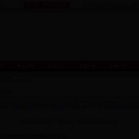
RSS订制
|
英文版
|
手机版
|
|
无障
开
网上办事
政民互动
招商引资
政务大厅
> 街道动态
金鸡坡街道组织新进社区工作者召开座谈
浔阳区人民政府网站 发布日期：2018-01-02【浏览次数::
】
织6名新进社区工作者召开座谈会。