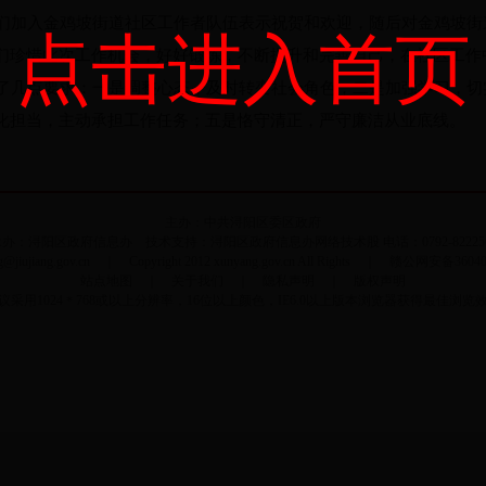
加入金鸡坡街道社区工作者队伍表示祝贺和欢迎，随后对金鸡坡街
点击进入首页
们珍惜此次工作机会，好好锻炼，不断提升和完善自己，在社区工作
几点要求：一是调整心态，及时转变社会角色；二是加强学习，切
化担当，主动承担工作任务；五是恪守清正，严守廉洁从业底线。
主办：中共浔阳区委区政府
办：浔阳区政府信息办 技术支持：浔阳区政府信息办网络技术股 电话：0792-82225
ang@jiujiang.gov.cn ｜ Copyright 2012 xunyang.gov.cn All Rights ｜ 赣公网安备3604
站点地图
｜
关于我们
｜
隐私声明
｜
版权声明
议采用1024＊768或以上分辨率，16位以上颜色，IE6.0以上版本浏览器获得最佳浏览